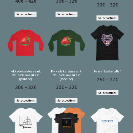
40
€
–
42
€
30
€
–
32
€
30
€
–
32
€
Select options
Select options
Select options
Pikkade käistega särk
Pikkade käistega särk
T-särk “Baskerville”
“Viljandi maasikas”
“Viljandi maasikas”
25
€
–
27
€
(punane)
(roheline)
30
€
–
32
€
30
€
–
32
€
Select options
Select options
Select options