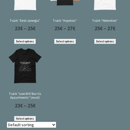
T-särk “Eesti sünergia”
T-särk “Hapelsin”
T-särk “Heteroline”
23
€
–
25
€
25
€
–
27
€
25
€
–
27
€
Select options
Select options
Select options
T-särk “Love Will Tear Us
Appartments” (must)
23
€
–
25
€
Select options