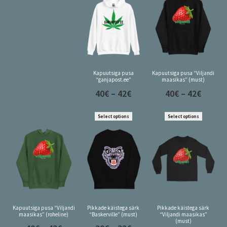
Kapuutsiga pusa
Kapuutsiga pusa “Viljandi
“ganjapost.ee”
maasikas” (must)
40
€
–
42
€
40
€
–
42
€
Select options
Select options
Kapuutsiga pusa “Viljandi
Pikkade käistega särk
Pikkade käistega särk
maasikas” (roheline)
“Baskerville” (must)
“Viljandi maasikas”
(must)